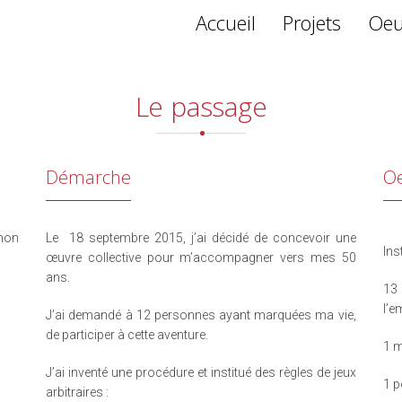
Accueil
Projets
Oeu
Le passage
Démarche
O
mon
Le 18 septembre 2015, j’ai décidé de concevoir une
Ins
œuvre collective pour m’accompagner vers mes 50
ans.
13 
l’e
J’ai demandé à 12 personnes ayant marquées ma vie,
de participer à cette aventure.
1 
J’ai inventé une procédure et institué des règles de jeux
1 p
arbitraires :