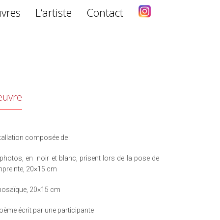
vres
L’artiste
Contact
euvre
tallation composée de :
photos, en noir et blanc, prisent lors de la pose de
mpreinte, 20×15 cm
mosaïque, 20×15 cm
oème écrit par une participante