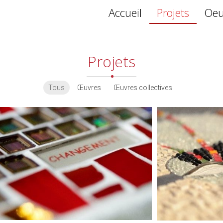
Accueil
Projets
Oeu
Projets
Tous
Œuvres
Œuvres collectives
The human connection
Rendre hommage à la diversité, et aux
talents des hommes et femmes qui
construisent l’entreprise RAYCONNECT