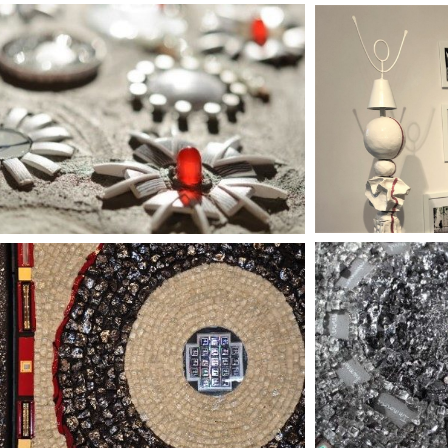
Le passage
Rendre hommage aux cœurs qui ont
croisés le chemin d’une personne lors
de ces 50 premières année de sa vie
Infiniment petit, infiniment
grand
Créer une rencontre en rapprochant des
disciplines forts différentes