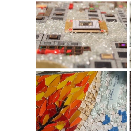
Le chemin vers
Honorer la carrière d’un dirigeant, pour
 hommes et
sa collaboration de 43 ans au sein de la
ont notre
société DEF
Ensemble d’oeuvres
jour ils
Créer du lien, rassembler les salariés de
l’entreprise Teledyne e2v
fants et
La Terrasse en