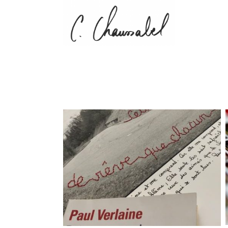
Innover est une multi-houle
d’intention
ini au poème de
familier
Rassembler autour d’une œuvre posant
une réflexion sur l’innovation